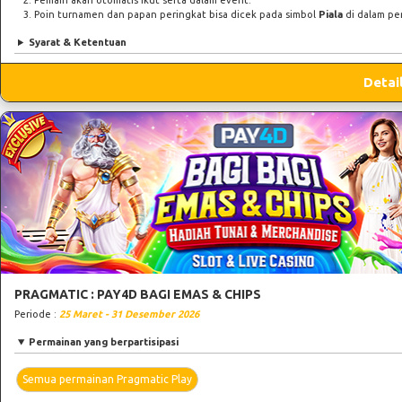
Detai
PRAGMATIC : PAY4D BAGI EMAS & CHIPS
Periode :
25 Maret - 31 Desember 2026
Permainan yang berpartisipasi
Semua permainan Pragmatic Play
Aturan :
Total hadiah Slot & Casino senilai Rp 15,000,000,000.