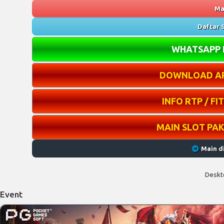
WHATSAPP
DOWNLOAD AP
INFO RTP / F
MAIN SLOT PAK
Main d
Deskt
Event