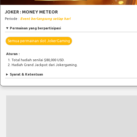
Permainan yang berpartisipasi
Semua permainan slot JokerGaming
Aturan :
Total hadiah senilai $80,000 USD.
Hadiah Grand Jackpot dari Jokergaming.
Syarat & Ketentuan