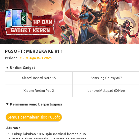
PGSOFT : MERDEKA KE 81 !
Periode:
1 - 31 Agustus 2026
Undian Gadget
Xiaomi Redmi Note 15
Samsung Galaxy A07
Xiaomi Redmi Pad 2
Lenovo Motopad 60 Neo
Permainan yang berpartisipasi
Semua permainan slot PGSoft
Aturan :
Cukup lakukan 100x spin nominal berapa pun.
Pemain akan otomatis ikut serta dalam event.
Poin turnamen dan papan peringkat bisa dicek pada simbol
Piala
di dalam pe
Syarat & Ketentuan