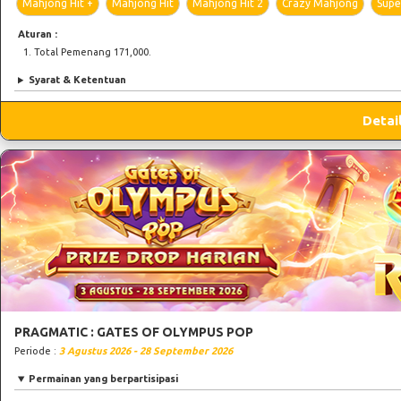
Syarat & Ketentuan
Detai
PRAGMATIC : GATES OF OLYMPUS POP
Periode :
3 Agustus 2026 - 28 September 2026
Permainan yang berpartisipasi
GATES OF OLYMPUS POP
Aturan :