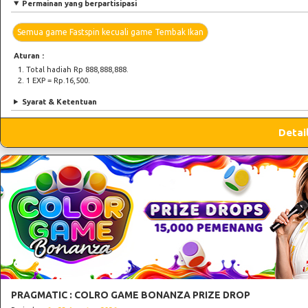
Aturan :
Total hadiah Rp 888,888,888.
1 EXP = Rp.16,500.
Syarat & Ketentuan
Detai
PRAGMATIC : COLRO GAME BONANZA PRIZE DROP
Periode :
6 - 23 Agustus 2026
Permainan yang berpartisipasi