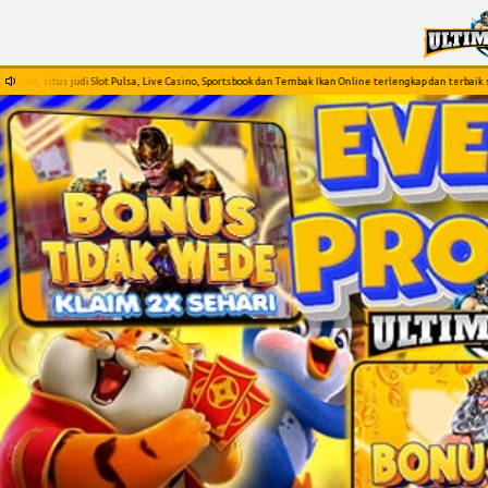
Slot Pulsa, Live Casino, Sportsbook dan Tembak Ikan Online terlengkap dan terbaik serta terpercaya