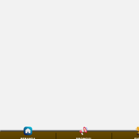
BERANDA
PROMOSI
EV