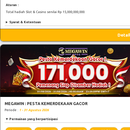
Syarat & Ketentuan
Detai
MEGAWIN : PESTA KEMERDEKAAN GACOR
Periode :
1 - 31 Agustus 2026
Permainan yang berpartisipasi
Mahjong Hit +
Mahjong Hit
Mahjong Hit 2
Crazy Mahjong
Supe
Aturan :
Total Pemenang 171,000.